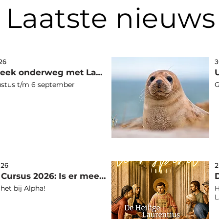
Laatste nieuws
026
3
Een week onderweg met Laurentius
stus t/m 6 september
G
026
2
Alpha Cursus 2026: Is er meer?
het bij Alpha!
H
L