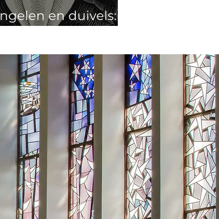
ngelen en duivels:
piegel van ons hart