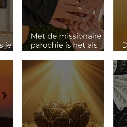
Met de missionaire
s je
parochie is het als
D
..
met een
d
voetbalwedstrijd...