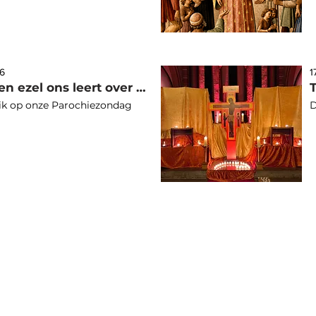
26
1
Wat een ezel ons leert over missie
T
ik op onze Parochiezondag
D