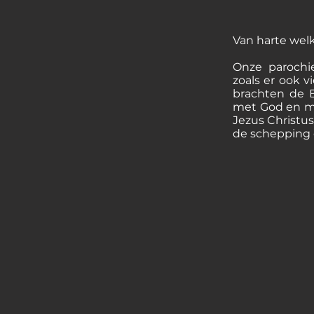
Van harte wel
Onze parochi
zoals er ook v
brachten de 
met God en me
Jezus Christus
de schepping c