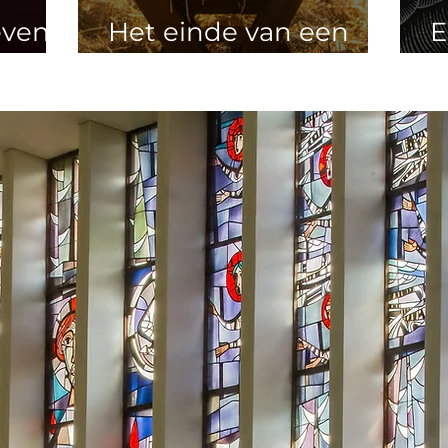
even
Het einde van een
E
wen
tijdperk
s