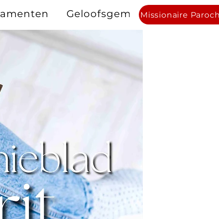
ramenten
Geloofsgemeenschappen
Missionaire Paroc