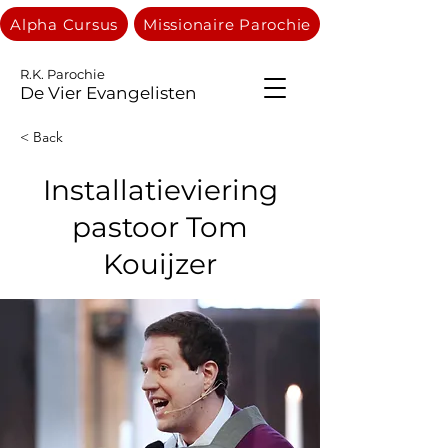
Alpha Cursus
Missionaire Parochie
R.K. Parochie
De Vier Evangelisten
< Back
Installatieviering
pastoor Tom
Kouijzer