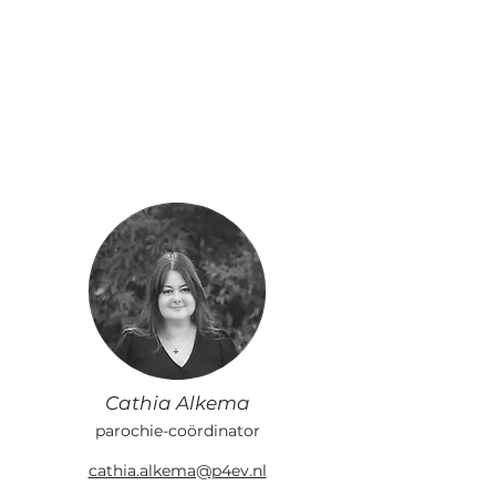
Cathia Alkema
parochie-coördinator
cathia.alkema@p4ev.nl