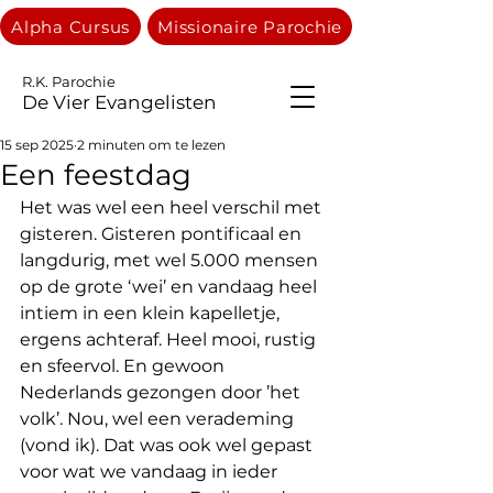
Alpha Cursus
Missionaire Parochie
R.K. Parochie
De Vier Evangelisten
15 sep 2025
2 minuten om te lezen
Een feestdag
Het was wel een heel verschil met 
gisteren. Gisteren pontificaal en 
langdurig, met wel 5.000 mensen  
op de grote ‘wei’ en vandaag heel 
intiem in een klein kapelletje, 
ergens achteraf. Heel mooi, rustig 
en sfeervol. En gewoon 
Nederlands gezongen door ’het 
volk’. Nou, wel een verademing 
(vond ik). Dat was ook wel gepast 
voor wat we vandaag in ieder 