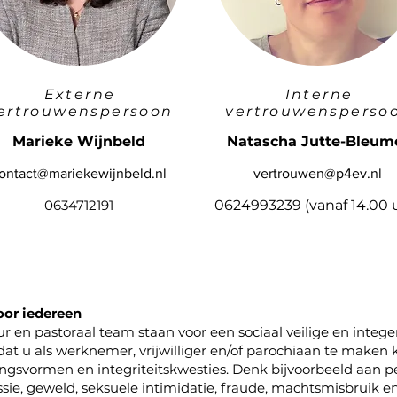
Externe
Interne
ertrouwenspersoon
vertrouwensperso
Marieke Wijnbeld
Natascha Jutte-Bleum
ontact@mariekewijnbeld.nl
vertrouwen@p4ev.nl
06
34712191
0624993239 (vanaf 14.00 
oor iedereen
r en pastoraal team staan voor een sociaal veilige en intege
at u als werknemer, vrijwilliger en/of parochiaan te maken k
svormen en integriteitskwesties. Denk bijvoorbeeld aan p
ssie, geweld, seksuele intimidatie, fraude, machtsmisbruik e