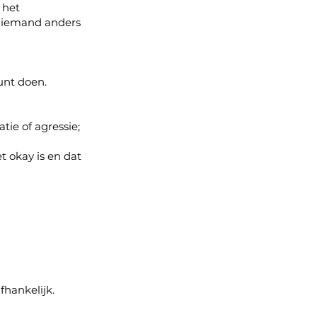
 het
et iemand anders
unt doen.
tie of agressie;
t okay is en dat
fhankelijk.