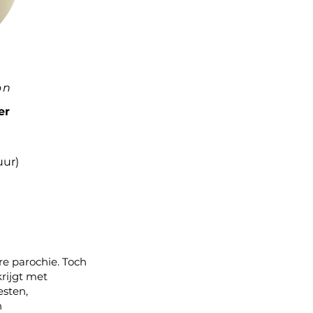
on
er
uur)
re parochie. Toch
rijgt met
esten,
n