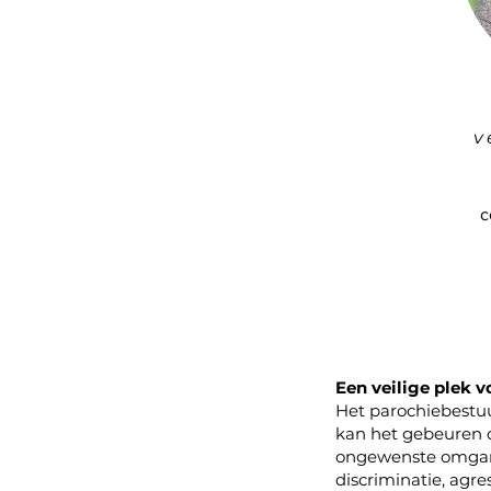
v
c
Een veilige plek v
Het parochiebestuu
kan het gebeuren d
ongewenste omgang
discriminatie, agre