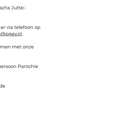
scha Jutte-
ar via telefoon op
n@p4ev.nl
.
nemen met onze
spersoon Parochie
 de