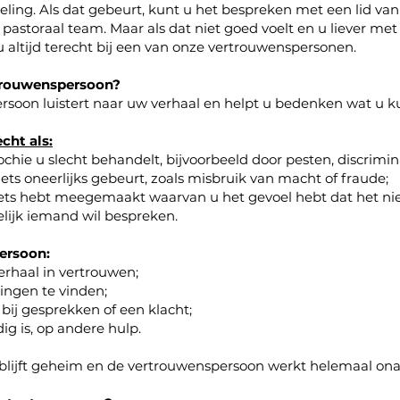
ling. Als dat gebeurt, kunt u het bespreken met een lid van
 pastoraal team. Maar als dat niet goed voelt en u liever m
u altijd terecht bij een van onze vertrouwenspersonen.
trouwenspersoon?
soon luistert naar uw verhaal en helpt u bedenken wat u k
cht als:
chie u slecht behandelt, bijvoorbeeld door pesten, discrimina
 iets oneerlijks gebeurt, zoals misbruik van macht of fraude;
 iets hebt meegemaakt waarvan u het gevoel hebt dat het nie
lijk iemand wil bespreken.
ersoon:
verhaal in vertrouwen;
singen te vinden;
bij gesprekken of een klacht;
odig is, op andere hulp.
t, blijft geheim en de vertrouwenspersoon werkt helemaal ona