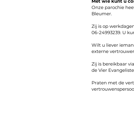
Met wie kunt u c
Onze parochie heef
Bleumer.
Zij is op werkdage
06-24993239. U kun
Wilt u liever iem
externe vertrouwe
Zij is bereikbaar v
de Vier Evangelisten
Praten met de vert
vertrouwenspersoo