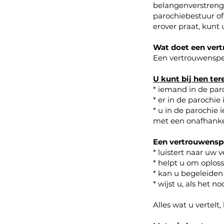
belangenverstrenge
parochiebestuur of
erover praat, kunt 
Wat doet een ver
Een vertrouwensper
U kunt bij hen tere
* iemand in de paro
* er in de parochie
* u in de parochie
met een onafhanke
Een vertrouwensp
* luistert naar uw 
* helpt u om oplos
* kan u begeleiden 
* wijst u, als het n
Alles wat u vertel