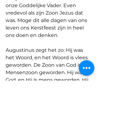
onze Goddelijke Vader. Even 
vredevol als zijn Zoon Jezus dat 
was. Moge dit alle dagen van ons 
leven ons Kerstfeest zijn in heel 
ons doen en denken.
Augustinus zegt het zo: Hij was 
het Woord, en het Woord is vlees 
geworden. De Zoon van God is de 
Mensenzoon geworden. Hij was 
God, en Hij is mens geworden. Hij 
heeft ons mens-zijn aangenomen 
zonder zijn goddelijkheid te 
verliezen. Hij heeft zich vernederd 
en Hij blijft de Allerhoogste. Hij is 
mens geworden zonder dat Hij 
ophield God te zijn.