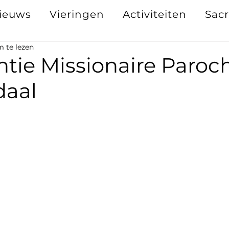
ieuws
Vieringen
Activiteiten
Sac
 te lezen
tie Missionaire Paroch
daal