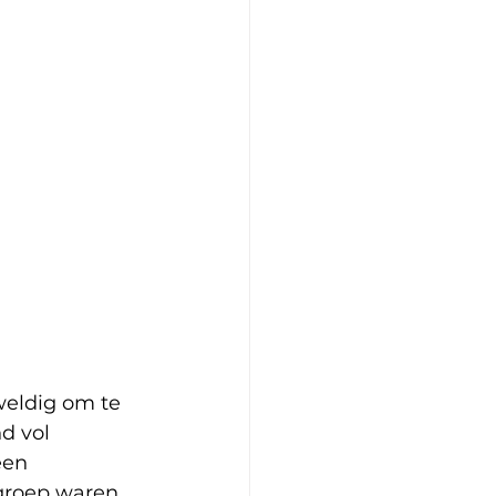
eldig om te 
d vol 
een 
groep waren 