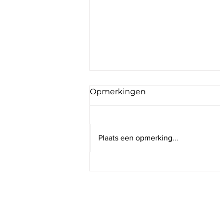
Opmerkingen
Plaats een opmerking...
Wat een ezel ons leert
over missie