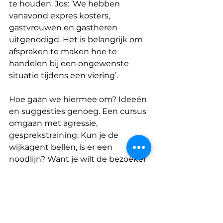
te houden. Jos: ‘We hebben 
vanavond expres kosters, 
gastvrouwen en gastheren 
uitgenodigd. Het is belangrijk om 
afspraken te maken hoe te 
handelen bij een ongewenste 
situatie tijdens een viering’.
Hoe gaan we hiermee om? Ideeën 
en suggesties genoeg. Een cursus 
omgaan met agressie, 
gesprekstraining. Kun je de 
wijkagent bellen, is er een 
noodlijn? Want je wilt de bezoeker 
niet zomaar aan zijn lot overlaten.
Het was een inspirerende avond 
die stof tot nadenken geeft. Eén 
ding is zeker: er komt een vervolg 