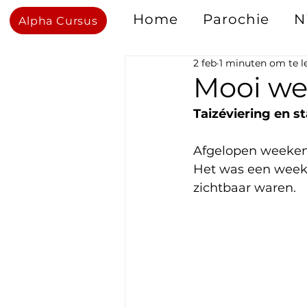
Home
Parochie
N
Alpha Cursus
2 feb
1 minuten om te l
Mooi we
Taizéviering en s
Afgelopen weeken
Het was een weeke
zichtbaar waren.