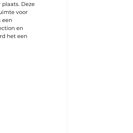
 plaats. Deze 
uimte voor 
s een 
ction en 
rd het een 