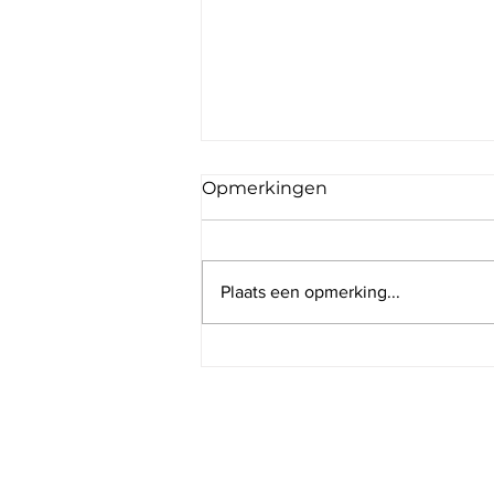
Opmerkingen
Plaats een opmerking...
Wat een ezel ons leert
over missie