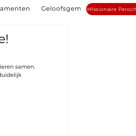
ramenten
Geloofsgemeenschappen
Missionaire Paroc
e!
ieren samen. 
idelijk 