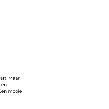
rt. Maar 
sen. 
 Een mooie 