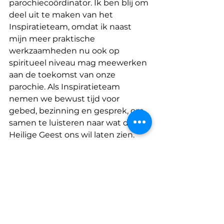
parochiecoördinator. Ik ben blij om 
deel uit te maken van het 
Inspiratieteam, omdat ik naast 
mijn meer praktische 
werkzaamheden nu ook op 
spiritueel niveau mag meewerken 
aan de toekomst van onze 
parochie. Als Inspiratieteam 
nemen we bewust tijd voor 
gebed, bezinning en gesprek, om 
samen te luisteren naar wat de 
Heilige Geest ons wil laten zien. 
Door met positiviteit, vertrouwen 
en verbondenheid op deze manier 
te werken, hoop ik bij te kunnen 
dragen aan een hoopvolle en 
missionaire toekomst voor onze 
kerk.