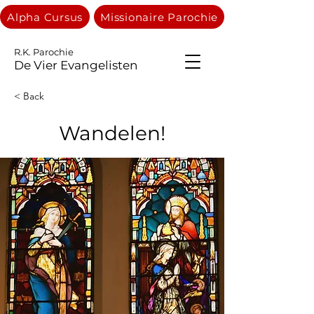
Alpha Cursus
Missionaire Parochie
R.K. Parochie
De Vier Evangelisten
< Back
Wandelen!