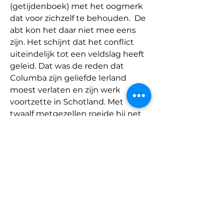
(getijdenboek) met het oogmerk 
dat voor zichzelf te behouden.
De 
abt kon het daar niet mee eens 
zijn. Het schijnt dat het conflict 
uiteindelijk tot een veldslag heeft 
geleid. Dat was de reden dat 
Columba zijn geliefde Ierland 
moest verlaten en zijn werk 
voortzette in Schotland. Met 
twaalf metgezellen roeide hij net 
zo lang totdat hij Ierland niet 
meer kon zien. Dat was op het 
eiland Iona. Een leven in 
ballingschap, zoals ook ons leven 
een soort ‘heimwee’ kent naar het 
Vaderhuis bij God. Na zijn dood is 
Columba toch teruggebracht 
naar zijn geliefde Ierland.