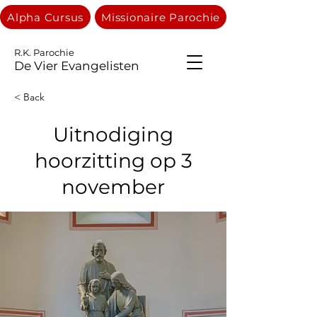
Alpha Cursus
Missionaire Parochie
R.K. Parochie
De Vier Evangelisten
< Back
Uitnodiging
hoorzitting op 3
november