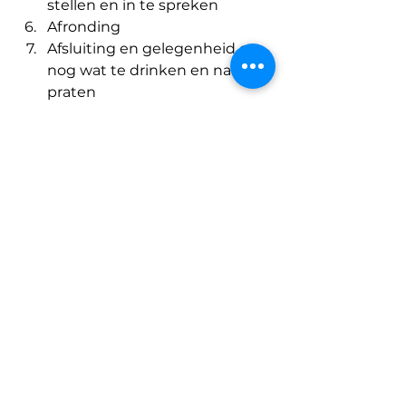
stellen en in te spreken
Afronding
Afsluiting en gelegenheid om 
nog wat te drinken en na te 
praten
Wat gebeurt er na deze avond?
Na de hoorzitting neemt de 
bisschop de tijd om alles te 
overwegen. Daarna volgt zijn 
besluit.
Het parochiebestuur zal u daar 
uiteraard van op de hoogte 
houden via de digitale 
nieuwsbrief, website, TEAMspirit 
en de mededelingen.
Vragen?
Mail ons gerust op: 