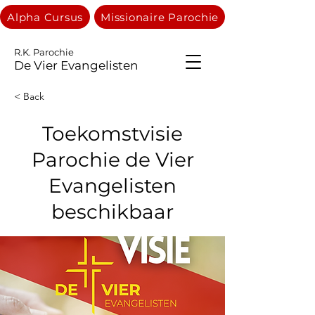
Alpha Cursus
Missionaire Parochie
R.K. Parochie
De Vier Evangelisten
< Back
Toekomstvisie
Parochie de Vier
Evangelisten
beschikbaar