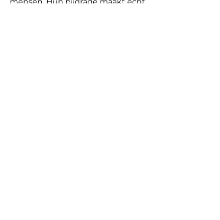
mensen. Hun bijdrage maakt echt 
verschil.
Previous
Next