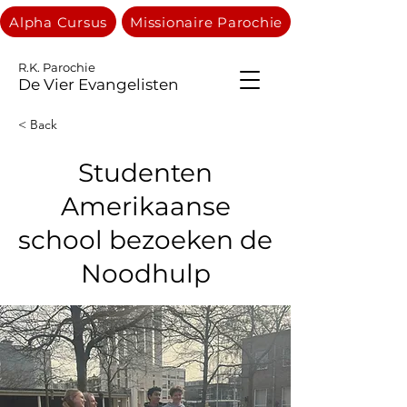
Alpha Cursus
Missionaire Parochie
R.K. Parochie
De Vier Evangelisten
< Back
Studenten
Amerikaanse
school bezoeken de
Noodhulp