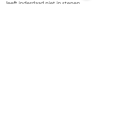
leeft inderdaad niet in stenen 
muren, maar in de betrokkenheid 
en warmte van iedereen die 
meeviert en meedoet.