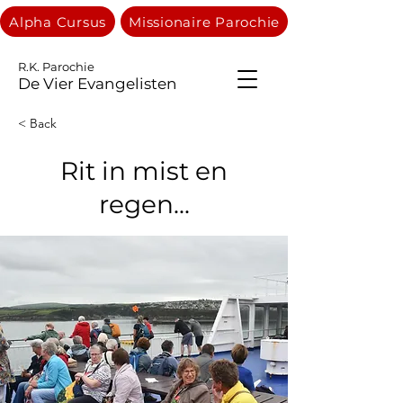
Alpha Cursus
Missionaire Parochie
R.K. Parochie
De Vier Evangelisten
< Back
Rit in mist en
regen...