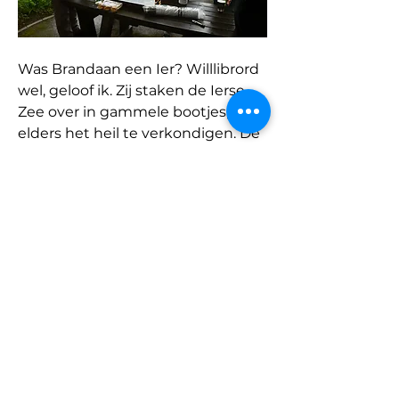
Was Brandaan een Ier? Willlibrord 
wel, geloof ik. Zij staken de Ierse 
Zee over in gammele bootjes, om 
elders het heil te verkondigen. De 
Ierse Zee, vol monsters en grillig 
weer. Onverschrokken gingen zij 
op een onbestemd doel af. 
Preken in een vijandig land. Ons 
land... Wij staken de zee over met 
een grote ferry. Niks aan de hand, 
geen monsters gezien.