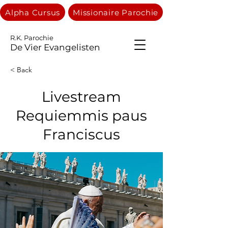
Alpha Cursus
Missionaire Parochie
R.K. Parochie
De Vier Evangelisten
< Back
Livestream
Requiemmis paus
Franciscus