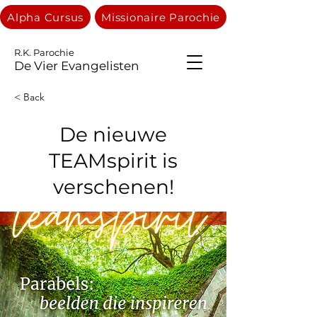
Alpha Cursus
Missionaire Parochie
R.K. Parochie
De Vier Evangelisten
< Back
De nieuwe
TEAMspirit is
verschenen!