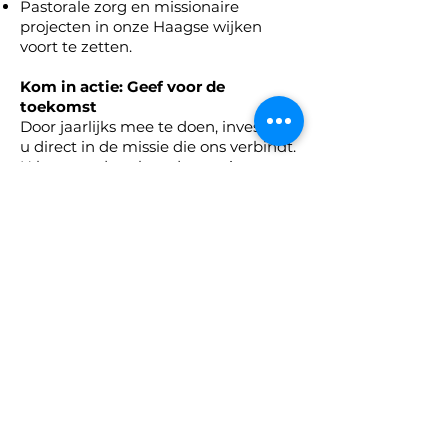
Pastorale zorg en missionaire
projecten in onze Haagse wijken
voort te zetten.
Kom in actie: Geef voor de
toekomst
Door jaarlijks mee te doen, investeert
u direct in de missie die ons verbindt.
U kunt op de volgende manieren
bijdragen:
Overschrijving: Maak uw gift over
naar NL62 RABO
0106 9749 04
t.n.v.
Parochie de Vier
Evangelisten.
Eenvoudig online: Scan de QR-code
bij dit bericht om direct uw bijdrage
te sturen.