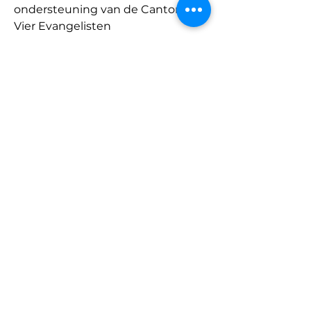
ondersteuning van de Cantorij de 
Vier Evangelisten
12.30 uur: Lunch op het voorterrein
13.30 uur: Rozenkransgebed in de 
bedevaartkerk
14.30 uur: Kruisweg in de omgang 
rond het martelveld
15.30 uur: Lof met uitstelling, 
gevolgd door een processie met 
het Allerheiligste in de omgang, 
en gebed en zegen bij het 
ciborium
Graag aanmelden vóór 20 juni 
via e-mail of telefoon 
(
parochiesecretariaat@rkdenhaa
g.nl
 / 070-8289866) bij het 
Centraal Parochiesecretariaat 
Maria Sterre der Zee voor alle 