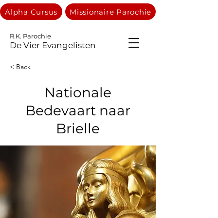
Alpha Cursus
Missionaire Parochie
R.K. Parochie
De Vier Evangelisten
< Back
Nationale
Bedevaart naar
Brielle