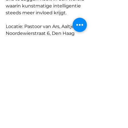
waarin kunstmatige intelligentie 
steeds meer invloed krijgt.
Locatie: Pastoor van Ars, Aaltje 
Noordewierstraat 6, Den Haag
Iedereen is van harte welkom: 
parochianen, buurtgenoten, 
belangstellenden en zoekers. We 
kijken ernaar uit deze feestelijke 
Previous
Next
dag samen met u te vieren!